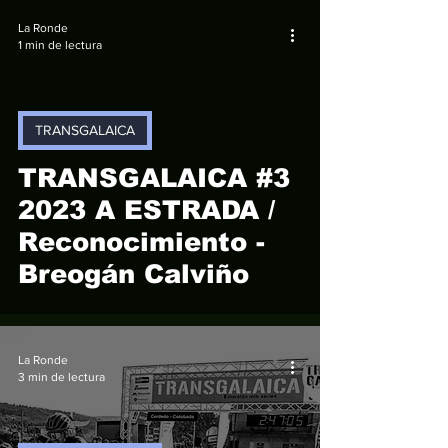
ganan en A
La Ronde
Estrada.
1 min de lectura
TRANSGALAICA
video
TRANSGALAICA #3
2023 A ESTRADA /
Reconocimiento -
Breogán Calviño
La Ronde
3 min de lectura