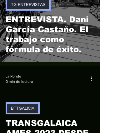
TG ENTREVISTAS
ENTREVISTA. Dani
García Castaño. El
trabajo como
fórmula de éxito.
La Ronde
0 min de lectura
BTTGALICIA
video
TRANSGALAICA
AMES 2023 DESDE