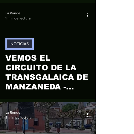
La Ronde
1 min de lectura
NOTICIAS
video
VEMOS EL
CIRCUITO DE LA
TRANSGALAICA DE
MANZANEDA -
Breogán Calviño
La Ronde
3 min de lectura