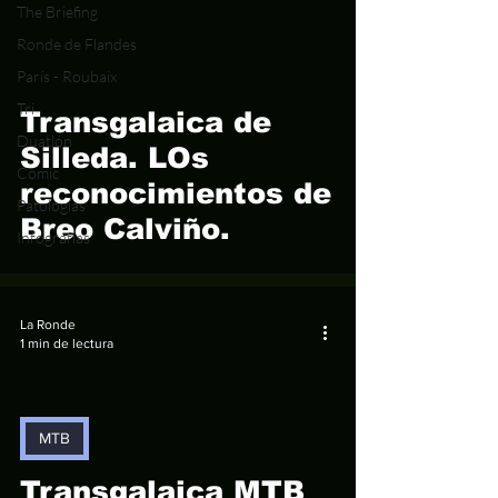
The Briefing
Ronde de Flandes
París - Roubaix
video
Tri
Transgalaica de
Duatlón
Silleda. LOs
Cómic
reconocimientos de
Patologías
Breo Calviño.
Infografías
La Ronde
1 min de lectura
MTB
video
Transgalaica MTB