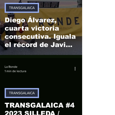
TRANSGALAICA
Diego Álvarez,
cuarta victoria
consecutiva. Iguala
el récord de Javi
Busto.
Transgalaica.
La Ronde
1 min de lectura
TRANSGALAICA
video
TRANSGALAICA #4
2023 SILLEDA /