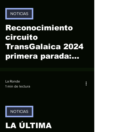
NOTICIAS
video
Reconocimiento
circuito
TransGalaica 2024
primera parada:
Cotobade
La Ronde
1 min de lectura
NOTICIAS
video
LA ÚLTIMA