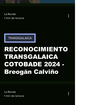
La Ronde
1 min de lectura
TRANSGALAICA
video
RECONOCIMIENTO
TRANSGALAICA
COTOBADE 2024 -
Breogán Calviño
La Ronde
1 min de lectura