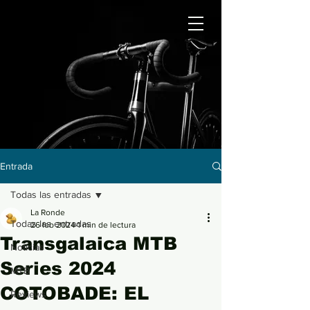
Entrada
Todas las entradas
La Ronde
Todas las entradas
26 feb 2024
1 min de lectura
Transgalaica MTB
Noticias
Series 2024
MTB
COTOBADE: EL
Reviews