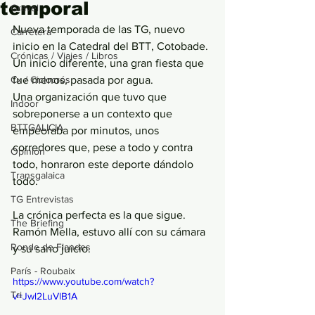
temporal
Gravel
Nueva temporada de las TG, nuevo 
Carretera
inicio en la Catedral del BTT, Cotobade.
Crónicas / Viajes / Libros
Un inicio diferente, una gran fiesta que 
Cx / Ciclocrós
fue menos, pasada por agua.
Una organización que tuvo que 
Indoor
sobreponerse a un contexto que 
BTTGALICIA
empeoraba por minutos, unos 
corredores que, pese a todo y contra 
Opinión
todo, honraron este deporte dándolo 
Transgalaica
todo. 
TG Entrevistas
La crónica perfecta es la que sigue.
The Briefing
Ramón Mella, estuvo allí con su cámara 
Ronde de Flandes
y su sano juicio. 
París - Roubaix
https://www.youtube.com/watch?
Tri
v=Jwl2LuVlB1A