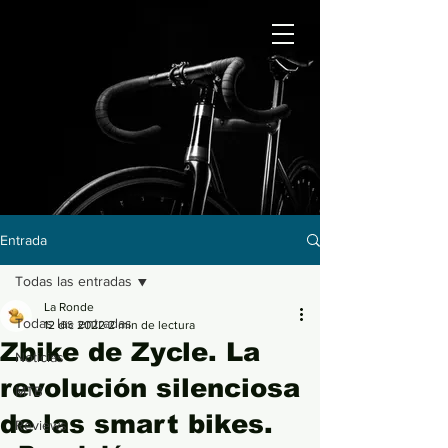
Entrada
Todas las entradas
La Ronde
Todas las entradas
12 dic 2022
2 min de lectura
Zbike de Zycle. La
Noticias
revolución silenciosa
MTB
de las smart bikes.
Reviews