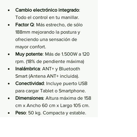
Cambio electrónico integrado
: 
Todo el control en tu manillar.
Factor Q
: Más estrecho, de sólo 
188mm mejorando la postura y 
ofreciendo una sensación de 
mayor confort.
Muy potente
: Más de 1.500W a 120 
rpm. (18% de pendiente máxima)
Inalámbrica
: ANT+ y Bluetooth 
Smart (Antena ANT+ incluida).
Conectividad
: Incluye puerto USB 
para cargar Tablet o Smartphone.
Dimensiones
: Altura máxima de 158 
cm x Ancho 60 cm x Largo 105 cm.
Peso
: 50 kg. Compacta y estable.
Volante de inercia
: 14 kg
Datos
: Potencia, cadencia y 
velocidad a tiempo real.