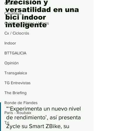
Precisión y 
Gravel
versatilidad en una 
Carretera
bici indoor 
Crónicas / Viajes / Libros
inteligente
Cx / Ciclocrós
Indoor
BTTGALICIA
Opinión
Transgalaica
TG Entrevistas
The Briefing
Ronde de Flandes
“‘Experimenta un nuevo nivel 
París - Roubaix
de rendimiento’, así presenta 
Tri
Zycle su Smart ZBike, su 