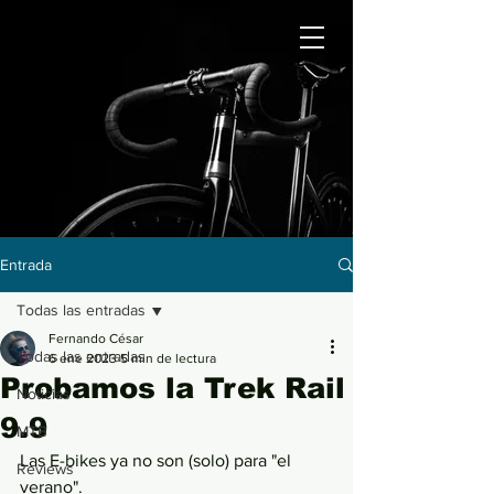
Entrada
Todas las entradas
Fernando César
Todas las entradas
6 ene 2023
5 min de lectura
Probamos la Trek Rail
Noticias
9.9
MTB
Las E-bikes ya no son (solo) para "el 
Reviews
verano".