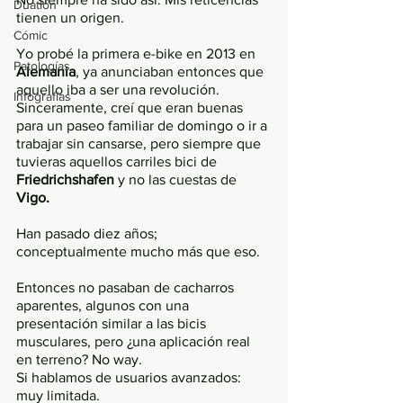
Duatlón
tienen un origen.
Cómic
Yo probé la primera e-bike en 2013 en 
Patologías
Alemania
, ya anunciaban entonces que 
aquello iba a ser una revolución. 
Infografías
Sinceramente, creí que eran buenas 
para un paseo familiar de domingo o ir a 
trabajar sin cansarse, pero siempre que 
tuvieras aquellos carriles bici de 
Friedrichshafen
 y no las cuestas de 
Vigo. 
Han pasado diez años; 
conceptualmente mucho más que eso. 
Entonces no pasaban de cacharros 
aparentes, algunos con una 
presentación similar a las bicis 
musculares, pero ¿una aplicación real 
en terreno? No way. 
Si hablamos de usuarios avanzados: 
muy limitada. 