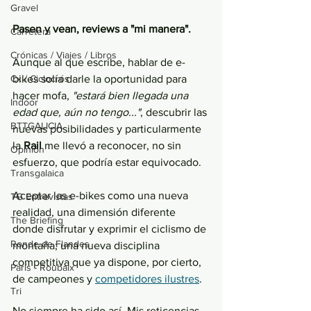
Gravel
Pasen y vean, reviews a "mi manera".
Carretera
Crónicas / Viajes / Libros
Aunque al que escribe, hablar de e-
Cx / Ciclocrós
bikes solía darle la oportunidad para 
hacer mofa, 
"estará bien llegada una 
Indoor
edad que, aún no tengo..."
, descubrir las 
BTTGALICIA
nuevas posibilidades y particularmente 
la 
Rail 
me llevó a reconocer, no sin 
Opinión
esfuerzo, que podría estar equivocado.
Transgalaica
Aceptar las e-bikes como una nueva 
TG Entrevistas
realidad, una dimensión diferente 
The Briefing
donde disfrutar y exprimir el ciclismo de 
Ronde de Flandes
montaña; una nueva disciplina 
competitiva que ya dispone, por cierto, 
París - Roubaix
de campeones y 
competidores ilustres
. 
Tri
No siempre ha sido así. Mis reticencias 