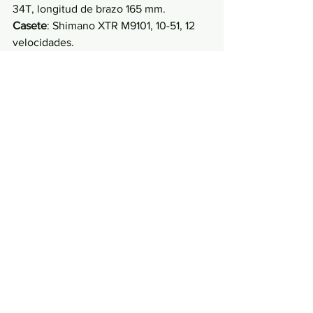
34T, longitud de brazo 165 mm.
Casete
: Shimano XTR M9101, 10-51, 12 
velocidades.
Cadena:
 Shimano Dura-Ace/XTR 
M9100, 12 velocidades.
Pedales
: plataforma de nailon VP-536.
Sillín:
 Bontrager Arvada, raíles de 
austenita, anchura 138 mm.
Tija de sillín: 
Tija telescópica Bontrager 
Line Elite, Max Flow, guiado interno, 
34,9 mm, longitud de 440 mm. Talla M: 
150mm / Talla L: 170mm y talla XL: 200 
mm.
Manillar:
 Bontrager Line Pro, carbono 
OCLV, 35 mm: altura 27,5 mm; anchura 
780 mm.
Puños: 
Bontrager XR Trail Elite, bloqueo 
de nailon.
Potencia:
 Bontrager Line Pro, 35 mm, 