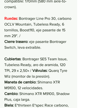
compatible: 170mm (580 mm axle-to-
crown).
Ruedas:
Bontrager Line Pro 30, carbono 
OCLV Mountain, Tubeless Ready, 6 
tornillos, Boost110, eje pasante de 15 
mm 29″. / 
Cierre trasero:
 eje pasante Bontrager 
Switch, leva extraíble.
Cubiertas
: Bontrager SE5 Team Issue, 
Tubeless Ready, aro de aramida, 120 
TPI, 29 x 2,50» / 
Válvulas:
 Quarq Tyre 
Wiz (monitor de la presión).
Maneta de cambio:
 Shimano XTR 
M9100, 12 velocidades.
Cambio:
 Shimano XTR M9100, Shadow 
Plus, caja larga.
Biela:
 E*thirteen E*spec Race carbono, 