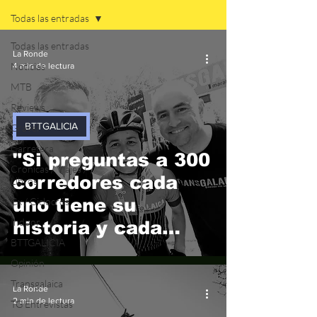
Todas las entradas
Todas las entradas
La Ronde
Noticias
4 min de lectura
MTB
Reviews
BTTGALICIA
Gravel
Carretera
"Si preguntas a 300
Crónicas / Viajes /
corredores cada
Libros
uno tiene su
Cx / Ciclocrós
Indoor
historia y cada
BTTGALICIA
historia es una
Opinión
Transgalaica".
Transgalaica
La Ronde
2 min de lectura
TG Entrevistas