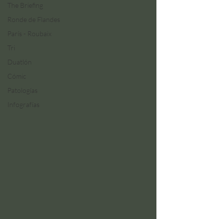
The Briefing
Ronde de Flandes
París - Roubaix
Tri
Duatlón
Cómic
Patologías
Infografías