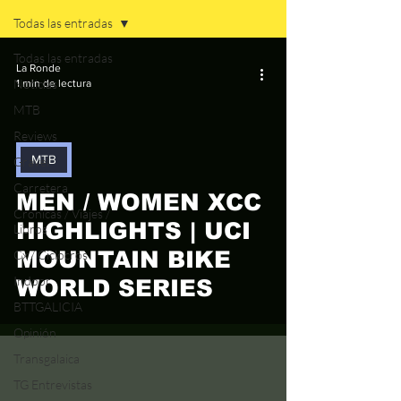
Todas las entradas
Todas las entradas
La Ronde
Noticias
1 min de lectura
MTB
Reviews
MTB
Gravel
video
Carretera
MEN / WOMEN XCC
Crónicas / Viajes /
HIGHLIGHTS | UCI
Libros
MOUNTAIN BIKE
Cx / Ciclocrós
Indoor
WORLD SERIES
BTTGALICIA
Opinión
Transgalaica
TG Entrevistas