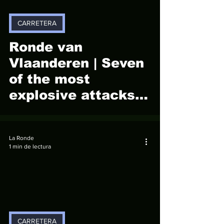
CARRETERA
video
Ronde van
Vlaanderen | Seven
of the most
explosive attacks
in Ronde history.
La Ronde
1 min de lectura
video
CARRETERA