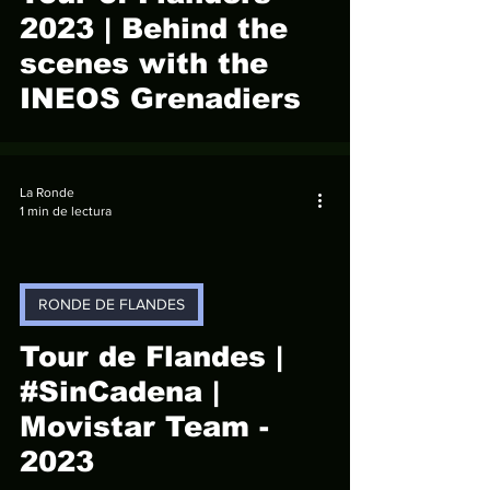
2023 | Behind the
scenes with the
INEOS Grenadiers
La Ronde
1 min de lectura
RONDE DE FLANDES
video
Tour de Flandes |
#SinCadena |
Movistar Team -
2023