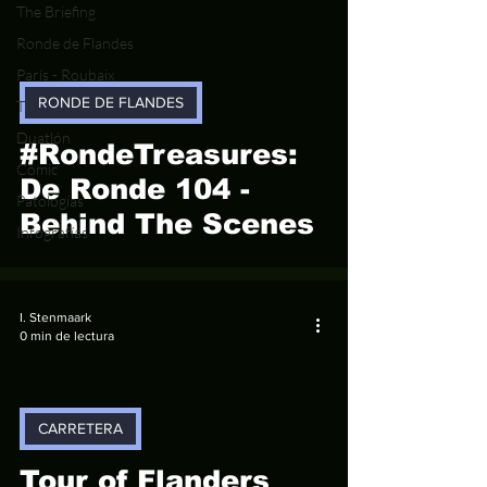
The Briefing
Ronde de Flandes
París - Roubaix
video
RONDE DE FLANDES
Tri
Duatlón
#RondeTreasures:
Cómic
De Ronde 104 -
Patologías
Behind The Scenes
Infografías
I. Stenmaark
0 min de lectura
CARRETERA
video
Tour of Flanders