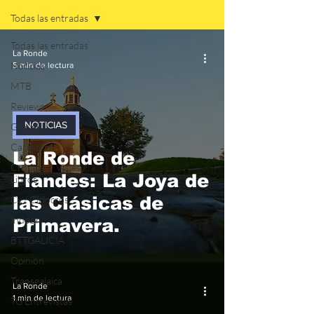
Todas las entradas
Todas las entradas
La Ronde
Noticias
5 min de lectura
MTB
Reviews
NOTICIAS
Gravel
Carretera
La Ronde de
Crónicas / Viajes /
Flandes: La Joya de
Libros
las Clásicas de
Cx / Ciclocrós
Indoor
Primavera.
BTTGALICIA
Opinión
Transgalaica
La Ronde
1 min de lectura
TG Entrevistas