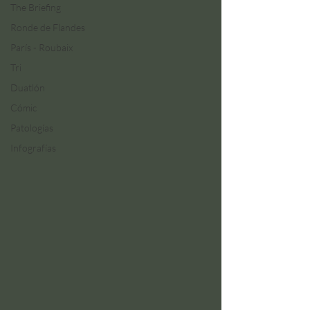
The Briefing
Ronde de Flandes
París - Roubaix
Tri
Duatlón
Cómic
Patologías
Infografías