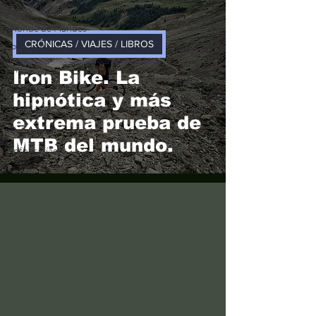
The Briefing
Ronde de Flandes
CRÓNICAS / VIAJES / LIBROS
París - Roubaix
Tri
Iron Bike. La
Duatlón
hipnótica y más
Cómic
extrema prueba de
Patologías
MTB del mundo.
Infografías