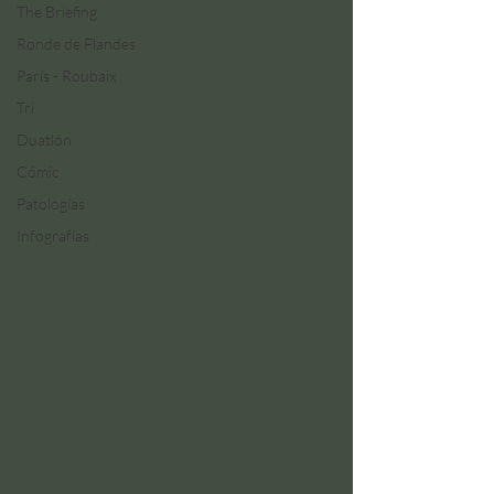
The Briefing
Ronde de Flandes
París - Roubaix
Tri
Duatlón
Cómic
Patologías
Infografías