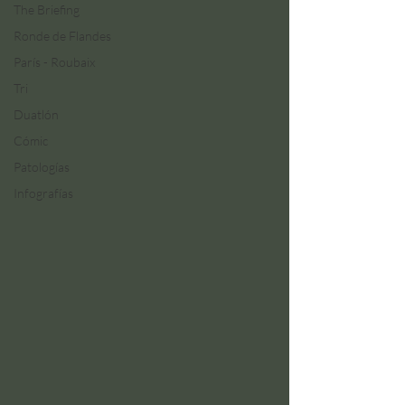
The Briefing
Ronde de Flandes
París - Roubaix
Tri
Duatlón
Cómic
Patologías
Infografías