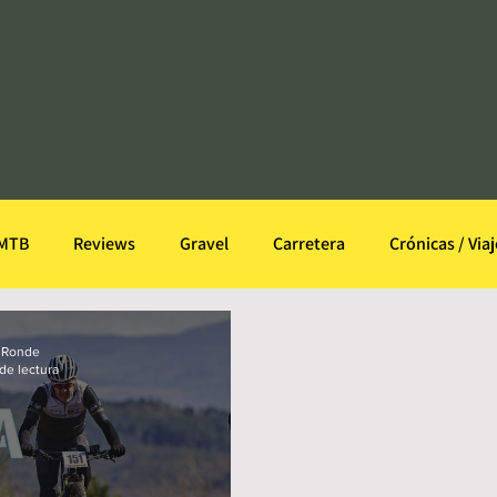
MTB
Reviews
Gravel
Carretera
Crónicas / Viaj
inión
Transgalaica
TG Entrevistas
The Briefing
 Ronde
 de lectura
tlón
Cómic
Patologías
Infografías