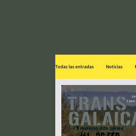
Todas las entradas
Noticias
Indoor
BTTGALICIA
Op
La
1 min
París - Roubaix
Tri
Dua