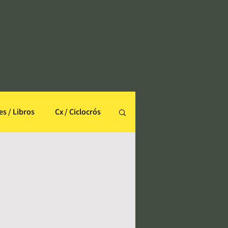
es / Libros
Cx / Ciclocrós
Ronde de Flandes