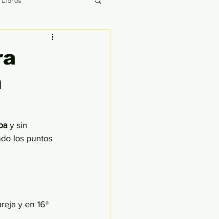
/ Libros
The Briefing
ra
m
ías
pa 
y sin 
ndo los puntos 
reja y en 16ª 