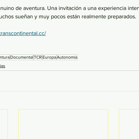
ino de aventura. Una invitación a una experiencia intens
muchos sueñan y muy pocos están realmente preparados. 
transcontinental.cc/
ntura
Documental
TCR
Europa
Autonomía
ias