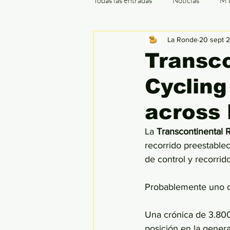
Todas las entradas
Noticias
M
La Ronde
20 sept 
Cx / Ciclocrós
Indoor
B
Transco
Cycling
Ronde de Flandes
París - Rou
across 
La 
Transcontinental 
recorrido preestablec
de control y recorrido
Probablemente uno d
Una crónica de 3.800
posición en la genera