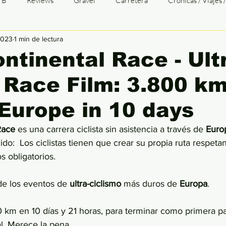
TB
Reviews
Gravel
Carretera
Crónicas / Viajes 
2023
1 min de lectura
TTGALICIA
Opinión
Transgalaica
TG Entrevistas
ntinental Race - Ult
 Race Film: 3.800 k
baix
Tri
Duatlón
Cómic
Patologías
Infograf
Europe in 10 days
Race
 es una carrera ciclista sin asistencia a través de 
Euro
ido:  Los ciclistas tienen que crear su propia ruta respeta
s obligatorios. 
e los eventos de
 ultra-ciclismo
 más duros de 
Europa
.
 km en 10 días y 21 horas, para terminar como primera pa
l. Merece la pena. 