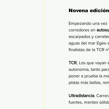
Novena edición
Empezando una vez má
corredores en 
autosu
escarpados y carreter
aguas del mar Egeo e
finalistas de la TCR n
TCR
, Los que vayan 
autonomía, tanto para
poner a prueba la men
pistas más bellas, re
Ultradistancia
. Carre
fuertes, mentes sóli