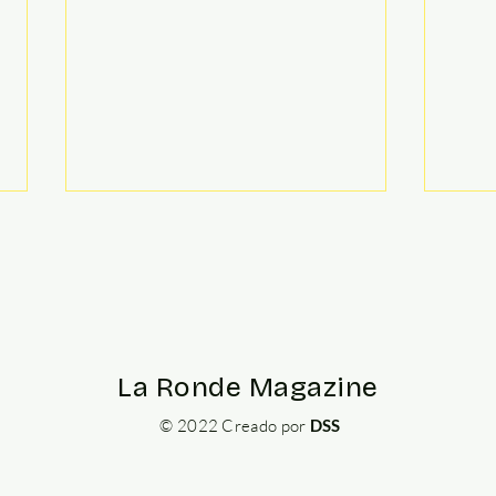
La Ronde Magazine
El Alpe d'Huez:
Dos
© 2022 Creado por
DSS
características, historia
mon
y curiosidades
y l