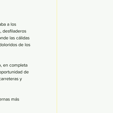
ba a los 
, desfiladeros 
nde las cálidas 
oloridos de los 
o, en completa 
 oportunidad de 
arreteras y 
ernas más 