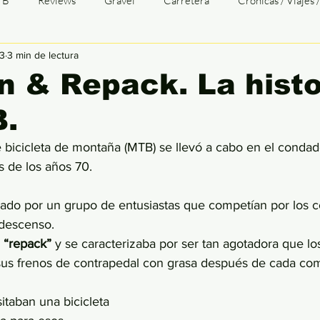
TB
Reviews
Gravel
Carretera
Crónicas / Viajes 
23
3 min de lectura
TTGALICIA
Opinión
Transgalaica
TG Entrevistas
 & Repack. La histo
B.
baix
Tri
Duatlón
Cómic
Patologías
Infograf
e bicicleta de montaña (MTB) se llevó a cabo en el condad
s de los años 70. 
zado por un grupo de entusiastas que competían por los c
descenso. 
 
“repack”
 y se caracterizaba por ser tan agotadora que los 
sus frenos de contrapedal con grasa después de cada com
taban una bicicleta 