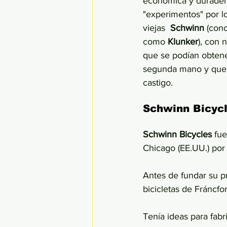
económica y durader
"experimentos" por l
viejas  
Schwinn 
(con
como 
Klunker
), con 
que se podían obtene
segunda mano y que
castigo. 
Schwinn Bicyc
Schwinn Bicycles
 fu
Chicago (EE.UU.) por
Antes de fundar su p
bicicletas de Fráncfo
Tenía ideas para fabr