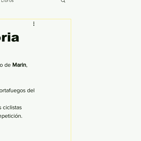
/ Libros
The Briefing
ria
ías
o de 
Marin
, 
ortafuegos del 
ciclistas 
petición. 