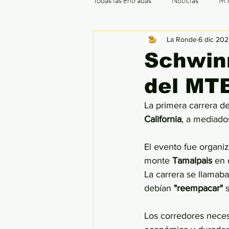
Todas las entradas
Noticias
M
La Ronde
6 dic 20
Cx / Ciclocrós
Indoor
B
Schwinn
del MT
Ronde de Flandes
París - Rou
La primera carrera d
California
, a mediado
El evento fue organi
monte 
Tamalpais 
en 
La carrera se llamaba
debían 
"reempacar"
 
Los corredores necesi