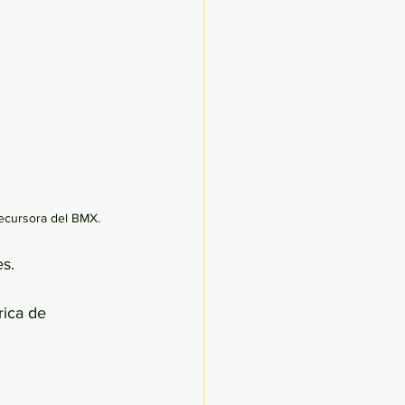
ecursora del BMX. 
s. 
ica de 