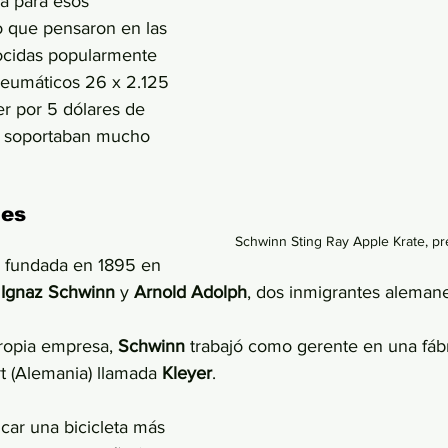
a para esos 
o que pensaron en las 
ocidas popularmente 
neumáticos 26 x 2.125 
r por 5 dólares de 
 soportaban mucho 
les
Schwinn Sting Ray Apple Krate, pr
e fundada en 1895 en 
 Ignaz Schwinn
 y 
Arnold Adolph
, dos inmigrantes alemane
ropia empresa, 
Schwinn 
trabajó como gerente en una fábr
rt (Alemania) llamada 
Kleyer
. 
icar una bicicleta más 