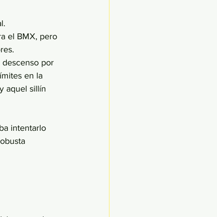
. 
ra el BMX, pero 
res. 
r descenso por 
ímites en la 
y aquel sillín 
a intentarlo 
robusta 