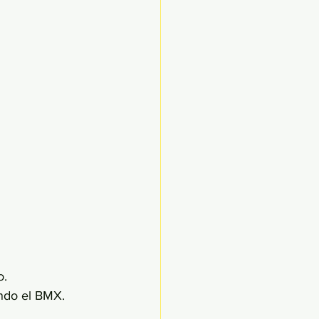
o.
endo el BMX.