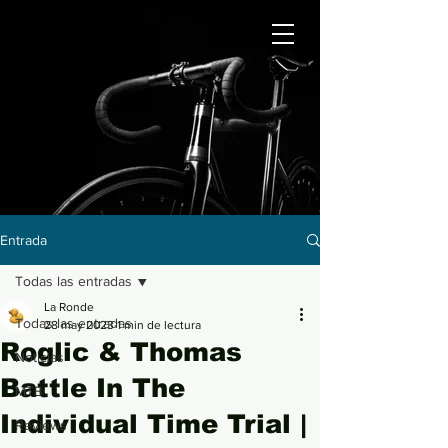
Entrada
Todas las entradas
La Ronde
Todas las entradas
28 may 2023
1 min de lectura
Roglic & Thomas
Noticias
Battle In The
MTB
Individual Time Trial |
Reviews