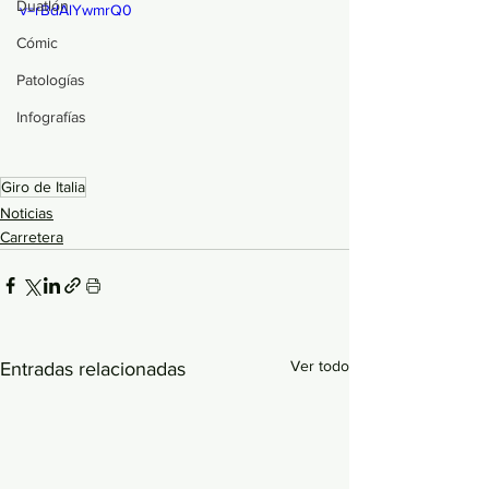
Duatlón
v=rBdAlYwmrQ0
Cómic
Patologías
Infografías
Giro de Italia
Noticias
Carretera
Ver todo
Entradas relacionadas