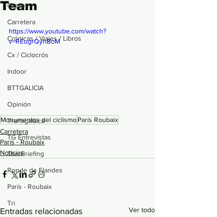
Team
Gravel
Carretera
https://www.youtube.com/watch?
Crónicas / Viajes / Libros
v=REugrQyhBoM
Cx / Ciclocrós
Indoor
BTTGALICIA
Opinión
Monumentos del ciclismo
París Roubaix
Transgalaica
Carretera
TG Entrevistas
París - Roubaix
Noticias
The Briefing
Ronde de Flandes
París - Roubaix
Tri
Ver todo
Entradas relacionadas