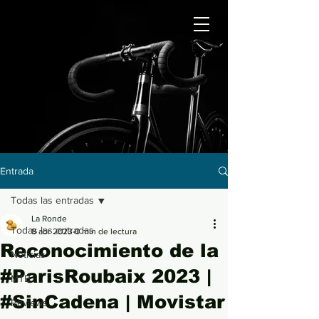
Entrada
Todas las entradas
La Ronde
Todas las entradas
8 abr 2023
0 min de lectura
Reconocimiento de la
Noticias
#ParisRoubaix 2023 |
MTB
#SinCadena | Movistar
Reviews