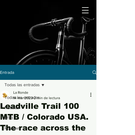
Entrada
Todas las entradas
La Ronde
Todas las entradas
14 mar 2023
2 min de lectura
Leadville Trail 100
Noticias
MTB / Colorado USA.
MTB
The race across the
Reviews