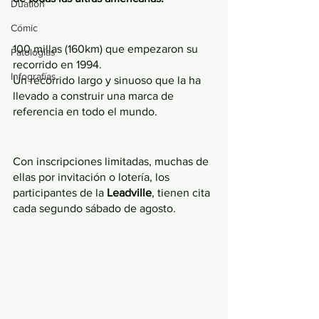
Duatlón
Cómic
100 millas (160km) que empezaron su 
Patologías
recorrido en 1994. 
Infografías
Un recorrido largo y sinuoso que la ha 
llevado a construir una marca de 
referencia en todo el mundo.
Con inscripciones limitadas, muchas de 
ellas por invitación o lotería, los 
participantes de la 
Leadville
, tienen cita 
cada segundo sábado de agosto. 