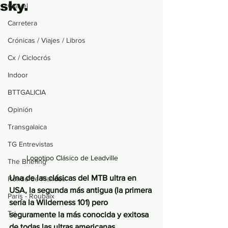
sky.
Gravel
Carretera
Crónicas / Viajes / Libros
Cx / Ciclocrós
Indoor
BTTGALICIA
Opinión
Transgalaica
TG Entrevistas
Logotipo Clásico de Leadville
The Briefing
Una de las clásicas del MTB ultra en 
Ronde de Flandes
USA, la segunda más antigua (la primera 
París - Roubaix
sería la Wilderness 101) pero 
Tri
seguramente la más conocida y exitosa 
de todas las ultras americanas.