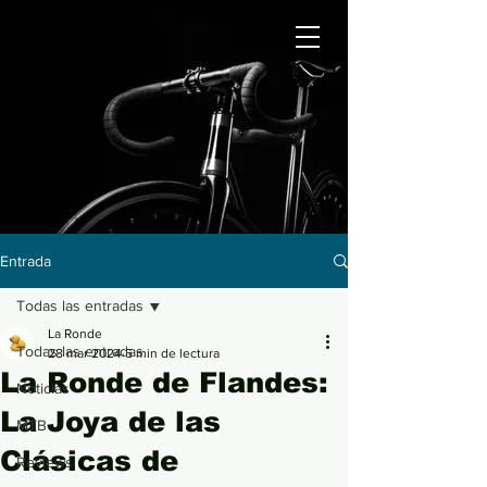
Entrada
Todas las entradas
La Ronde
Todas las entradas
28 mar 2024
5 min de lectura
La Ronde de Flandes:
Noticias
La Joya de las
MTB
Clásicas de
Reviews