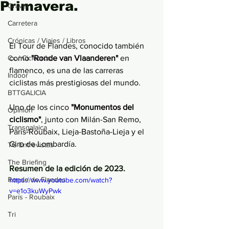
Primavera.
Gravel
Carretera
Crónicas / Viajes / Libros
El Tour de Flandes, conocido también 
Cx / Ciclocrós
como 
"Ronde van Vlaanderen"
 en 
flamenco, es una de las carreras 
Indoor
ciclistas más prestigiosas del mundo. 
BTTGALICIA
Uno de los cinco 
"Monumentos del 
Opinión
ciclismo"
, junto con Milán-San Remo, 
Transgalaica
París-Roubaix, Lieja-Bastoña-Lieja y el 
Giro de Lombardía.  
TG Entrevistas
The Briefing
Resumen de la edición de 2023.
Ronde de Flandes
https://www.youtube.com/watch?
v=e1o3kuWyPwk
París - Roubaix
Tri