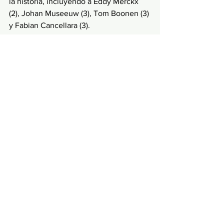
la historia, incluyendo a Eddy Merckx 
(2), Johan Museeuw (3), Tom Boonen (3) 
y Fabian Cancellara (3). 
Estos nombres se han convertido en 
sinónimo de éxito en las Clásicas de 
Primavera y han contribuido a forjar la 
reputación de La Ronde de Flandes 
como una de las carreras más vibrantes 
del mundo.