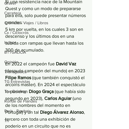
Si una resistencia nace de la Mountain 
Gravel
Quest y como un modo de prepararse 
Carretera
para ella, solo puede presentar números 
grandes.
Crónicas / Viajes / Libros
5 km por vuelta, en los cuales 3 son en 
Cx / Ciclocrós
descenso y los últimos dos en una 
Indoor
subida con rampas que llevan hasta los 
300 de acumulado.
BTTGALICIA
Opinión
En 2022 el campeón fue 
David Vaz
(después campeón del mundo) en 2023 
Transgalaica
Filipe Ramos
 (que también conquistó el 
TG Entrevistas
arcoíris master). En 2024 el espectáculo 
The Briefing
lo pusieron 
Diogo Graça
 (que había sido 
segundo en 2023), 
Carlos Aguiar
 (uno 
Ronde de Flandes
de los nombres del momento en 
París - Roubaix
Portugal) y un tal 
Diego Álvarez Alonso
, 
tercero con toda una exhibición de 
Tri
poderío en un circuito que no es 