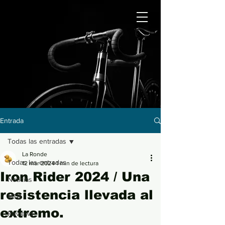
Entrada
Todas las entradas
La Ronde
Todas las entradas
12 mar 2024
1 min de lectura
Iron Rider 2024 / Una
Noticias
resistencia llevada al
MTB
extremo.
Reviews