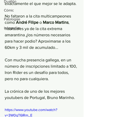
Duatlón
exactamente el que mejor se le adapta. 
Cómic
No faltaron a la cita multicampeones 
Patologías
como 
André Filipe
 o 
Marco Martins
, 
Infografías
habituales ya de la cita extrema 
amarantina ¿los números necesarios 
para hacer podio? Aproximarse a los 
60km y 3 mil de acumulado...
Con mucha presencia gallega, en un 
número de inscripciones limitado a 100, 
Iron Rider es un desafío para todos, 
pero no para cualquiera. 
La crónica de uno de los mejores 
youtubers de Portugal, Bruno Marinho. 
https://www.youtube.com/watch?
v=3W0qT6IRm_E