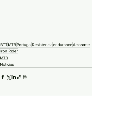
BTT
MTB
Portugal
Resistencia
endurance
Amarante
Iron Rider
MTB
Noticias
Ver todo
Entradas relacionadas