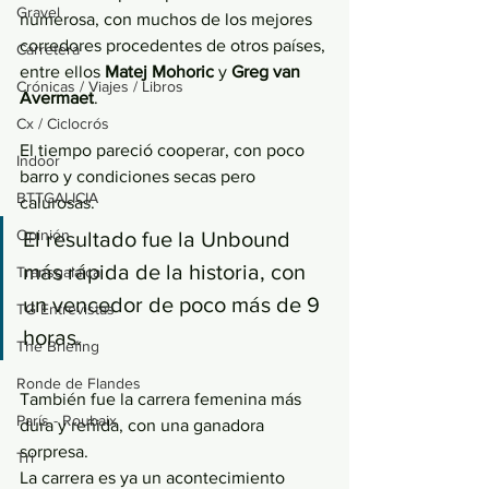
Gravel
numerosa, con muchos de los mejores 
corredores procedentes de otros países, 
Carretera
entre ellos 
Matej Mohoric
 y 
Greg van 
Crónicas / Viajes / Libros
Avermaet
. 
Cx / Ciclocrós
El tiempo pareció cooperar, con poco 
Indoor
barro y condiciones secas pero 
BTTGALICIA
calurosas. 
Opinión
El resultado fue la Unbound 
más rápida de la historia, con 
Transgalaica
un vencedor de poco más de 9 
TG Entrevistas
horas. 
The Briefing
Ronde de Flandes
También fue la carrera femenina más 
París - Roubaix
dura y reñida, con una ganadora 
sorpresa. 
Tri
La carrera es ya un acontecimiento 