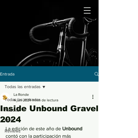
Entrada
Todas las entradas
La Ronde
Todas las entradas
4 jun 2024
1 min de lectura
Inside Unbound Gravel
Noticias
2024
MTB
La edición de este año de 
Unbound 
Reviews
contó con la participación más 