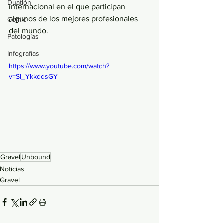
Duatlón
internacional en el que participan 
algunos de los mejores profesionales 
Cómic
del mundo. 
Patologías
Infografías
https://www.youtube.com/watch?
v=SI_YkkddsGY
Gravel
Unbound
Noticias
Gravel