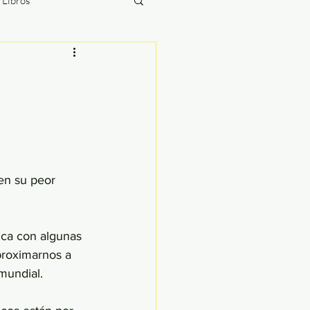
/ Libros
The Briefing
ías
en su peor 
ica con algunas 
proximarnos a 
mundial.