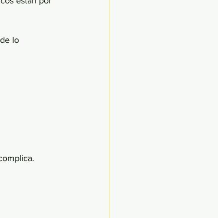
icos están por 
.
de lo 
complica.