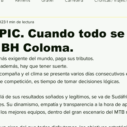
TB
Reviews
Gravel
Carretera
Crónicas / Viajes 
023
1 min de lectura
TTGALICIA
Opinión
Transgalaica
TG Entrevistas
PIC. Cuando todo se
 BH Coloma.
baix
Tri
Duatlón
Cómic
Patologías
Infograf
más exigente del mundo, paga sus tributos.
, además, hay que tener suerte.
compaña y el clima se presenta varios días consecutivos 
e competición, es tiempo de tomar decisiones lógicas.
llá de sus resultados soñados y legítimos, se va de Sudáfr
es. Su dinamismo, empatía y transparencia a la hora de a
e los mejores equipos, dentro del gran escenario del MTB 