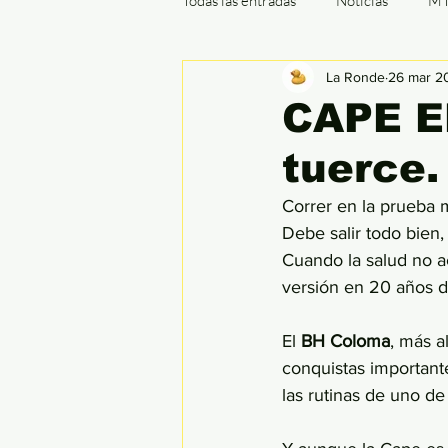
Todas las entradas
Noticias
M
La Ronde
26 mar 2
Cx / Ciclocrós
Indoor
B
CAPE E
tuerce.
Ronde de Flandes
París - Rou
Correr en la prueba 
Debe salir todo bien
Cuando la salud no a
versión en 20 años d
El 
BH Coloma
, más a
conquistas important
las rutinas de uno d