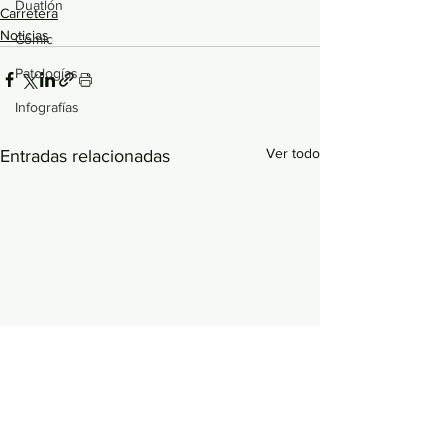
Duatlón
Carretera
Noticias
Cómic
Patologías
Infografías
Ver todo
Entradas relacionadas