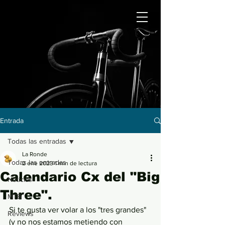
Entrada
Todas las entradas
La Ronde
Todas las entradas
2 ene 2023
1 min de lectura
Calendario Cx del "Big
Noticias
Three".
MTB
Si te gusta ver volar a los "tres grandes" 
Reviews
(y no nos estamos metiendo con 