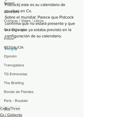
Gravel
Pidcock) este es su calendario de 
pruebas en Cx.
Carretera
Sobre el mundial: Parece que Pidcock 
Crónicas / Viajes / Libros
confirma que no estará presente y que 
Cx / Ciclocrós
era algo que ya estaba previsto en la 
configuración de su calendario.
Indoor
BTTGALICIA
#enjoy
Opinión
Transgalaica
TG Entrevistas
The Briefing
Ronde de Flandes
París - Roubaix
Cx
BigThree
Tri
Cx / Ciclocrós