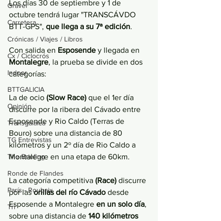
Los días 30 de septiembre y 1 de 
Gravel
octubre tendrá lugar "TRANSCÁVDO 
Carretera
BTT-GPS", 
que llega a su 7ª edición
. 
Crónicas / Viajes / Libros
Con salida en 
Esposende 
y llegada en 
Cx / Ciclocrós
Montalegre
, la prueba se divide en dos 
Indoor
categorías: 
BTTGALICIA
La de ocio 
(Slow Race) 
que el 1er día 
Opinión
discurre por la ribera del Cávado entre 
Esposende y Rio Caldo (Terras de 
Transgalaica
Bouro) sobre una distancia de 80 
TG Entrevistas
kilómetros y un 2º día de Rio Caldo a 
The Briefing
Montalegre en una etapa de 60km.
Ronde de Flandes
La categoría competitiva
 (Race)
 discurre 
París - Roubaix
por las 
orillas del río Cávado
 desde 
Esposende a Montalegre 
en un solo día
, 
Tri
sobre una distancia de 
140 kilómetros 