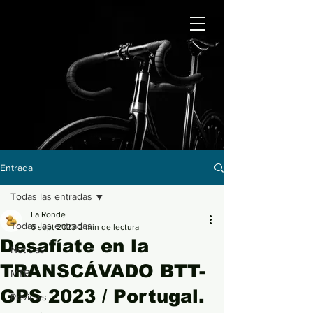
Entrada
Todas las entradas
La Ronde
Todas las entradas
6 sept 2023
2 min de lectura
Desafíate en la
Noticias
TRANSCÁVADO BTT-
MTB
GPS 2023 / Portugal.
Reviews