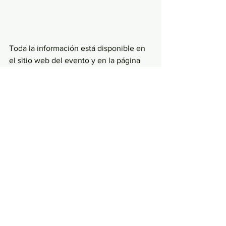
Toda la información está disponible en 
el sitio web del evento y en la página 
de Facebook.  
facebook.com/search/top?
q=transcávado