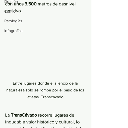
Duatlón
con unos 3.500 
metros de desnivel 
positivo. 
Cómic
Patologías
Infografías
Entre lugares donde el silencio de la 
naturaleza sólo se rompe por el paso de los 
atletas. Transcâvado.
La 
TransCávado 
recorre lugares de 
indudable valor histórico y cultural, lo 