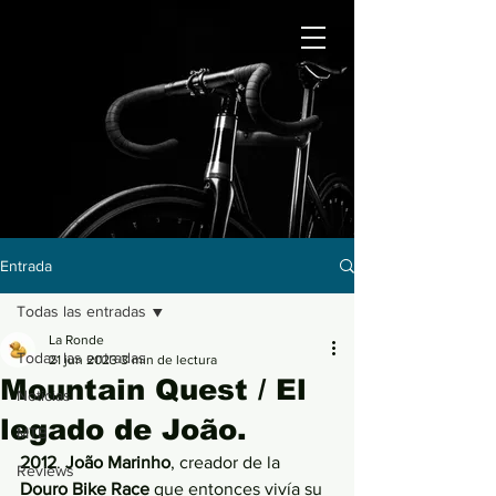
Entrada
Todas las entradas
La Ronde
Todas las entradas
21 jun 2023
3 min de lectura
Mountain Quest / El
Noticias
legado de João.
MTB
2012
. 
João Marinho
, creador de la 
Reviews
Douro Bike Race
 que entonces vivía su 