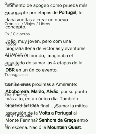
Gravel
momento de apogeo como prueba más 
importante por etapas de 
Portugal
, le 
Carretera
daba vueltas a crear un nuevo 
Crónicas / Viajes / Libros
concepto. 
Cx / Ciclocrós
João, muy joven, pero com una 
Indoor
biografía llena de victorias y aventuras 
BTTGALICIA
por todo el mundo, imaginaba el 
resultado de sumar las 4 etapas de la 
Opinión
DBR 
en un único evento. 
Transgalaica
Las 3 sierras próximas a Amarante: 
TG Entrevistas
Aboboreira
, 
Marão
, 
Alvão
, por su punto 
The Briefing
más alto, en un único día. También 
Ronde de Flandes
imaginó un gran final... ¿Sumar la mítica 
ascensión de la
 Volta a Portugal 
al 
París - Roubaix
Monte Farinha? 
Senhora da Graça
 entró 
Tri
en escena. Nació la 
Mountain Quest
.