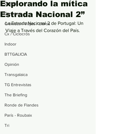
Explorando la mítica
Gravel
Estrada Nacional 2”
Carretera
La Estrada Nacional 2 de Portugal: Un 
Crónicas / Viajes / Libros
Viaje a Través del Corazón del País.
Cx / Ciclocrós
Indoor
BTTGALICIA
Opinión
Transgalaica
TG Entrevistas
The Briefing
Ronde de Flandes
París - Roubaix
Tri