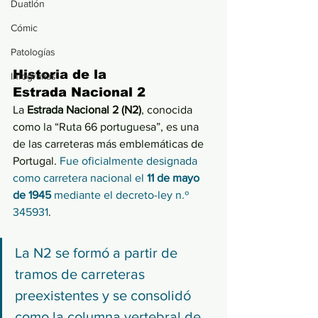
Duatlón
Cómic
Patologías
Historia de la 
Infografías
Estrada Nacional 2
La 
Estrada Nacional 2 (N2)
, conocida 
como la “Ruta 66 portuguesa”, es una 
de las carreteras más emblemáticas de 
Portugal. 
Fue oficialmente designada 
como carretera nacional el 
11 de mayo 
de 1945
 mediante el decreto-ley n.º 
34593
1
. 
La N2 se formó a partir de 
tramos de carreteras 
preexistentes y se consolidó 
como la columna vertebral de 