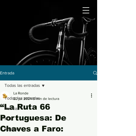
Entrada
Todas las entradas
La Ronde
Todas las entradas
22 jul 2024
3 min de lectura
“La Ruta 66
Noticias
Portuguesa: De
MTB
Chaves a Faro:
Reviews