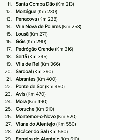
Santa Comba Dão
 (Km 213)
Mortágua
 (Km 230)
Penacova
 (Km 238)
Vila Nova de Poiares
 (Km 258)
Lousã
 (Km 271)
Góis
 (Km 290)
Pedrógão Grande
 (Km 316)
Sertã
 (Km 345)
Vila de Rei
 (Km 366)
Sardoal
 (Km 390)
Abrantes
 (Km 400)
Ponte de Sor
 (Km 450)
Avis
 (Km 470)
Mora
 (Km 490)
Coruche
 (Km 510)
Montemor-o-Novo
 (Km 520)
Viana do Alentejo
 (Km 550)
Alcácer do Sal
 (Km 580)
Ferreira do Alentejo
 (Km 610)