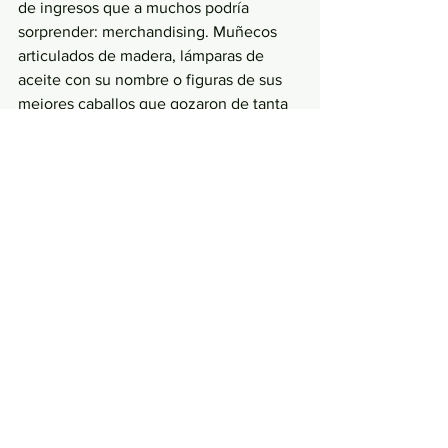
de ingresos que a muchos podría 
sorprender: merchandising. Muñecos 
articulados de madera, lámparas de 
aceite con su nombre o figuras de sus 
mejores caballos que gozaron de tanta 
fama como el auriga, Pompeyano, 
Cotino, Lúcido, Epafrodito...
Aurigas
, pese a lo que 
actualmente podemos pensar y 
en buena parte por culpa del 
cine, no eran los gladiadores 
los más célebres en Roma. Los 
aurigas eran las verdaderas 
superestrellas del Circo 
Romano. 