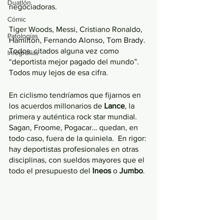
Duatlón
negociadoras. 
Cómic
Tiger Woods, Messi, Cristiano Ronaldo, 
Patologías
Hamilton, Fernando Alonso, Tom Brady.
Todos, citados alguna vez como 
Infografías
“deportista mejor pagado del mundo”. 
Todos muy lejos de esa cifra. 
En ciclismo tendríamos que fijarnos en 
los acuerdos millonarios de 
Lance
, la 
primera y auténtica rock star mundial. 
Sagan, Froome, Pogacar… quedan, en 
todo caso, fuera de la quiniela.  En rigor: 
hay deportistas profesionales en otras 
disciplinas, con sueldos mayores que el 
todo el presupuesto del 
Ineos 
o 
Jumbo
. 