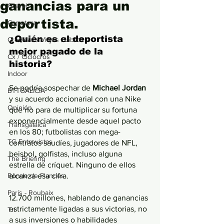
ganancias para un
Gravel
deportista.
Carretera
¿Quién es el deportista 
Crónicas / Viajes / Libros
mejor pagado de la 
Cx / Ciclocrós
historia? 
Indoor
Se podría sospechar de 
Michael Jordan 
BTTGALICIA
y su acuerdo accionarial con una Nike 
Opinión
que no para de multiplicar su fortuna 
exponencialmente desde aquel pacto 
Transgalaica
en los 80; futbolistas con mega-
TG Entrevistas
contratos saudíes, jugadores de NFL, 
beisbol, golfistas, incluso alguna 
The Briefing
estrella de críquet. Ninguno de ellos 
Ronde de Flandes
alcanza esa cifra. 
París - Roubaix
12.700 millones, hablando de ganancias 
estrictamente ligadas a sus victorias, no 
Tri
a sus inversiones o habilidades 