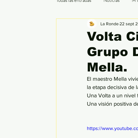
Todas las entradas
Noticias
M
La Ronde
22 sept 
Cx / Ciclocrós
Indoor
B
Volta C
Grupo D
Ronde de Flandes
París - Rou
Mella.
El maestro Mella viv
la etapa decisiva de l
Una Volta a un nivel f
Una visión positiva de
https://www.youtube.