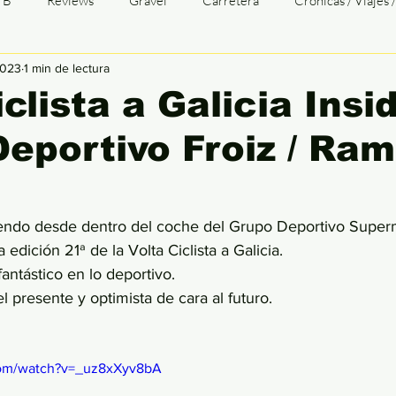
TB
Reviews
Gravel
Carretera
Crónicas / Viajes 
2023
1 min de lectura
TTGALICIA
Opinión
Transgalaica
TG Entrevistas
iclista a Galicia Insi
eportivo Froiz / Ra
baix
Tri
Duatlón
Cómic
Patologías
Infograf
iendo desde dentro del coche del Grupo Deportivo Super
a edición 21ª de la Volta Ciclista a Galicia. 
antástico en lo deportivo. 
l presente y optimista de cara al futuro. 
com/watch?v=_uz8xXyv8bA