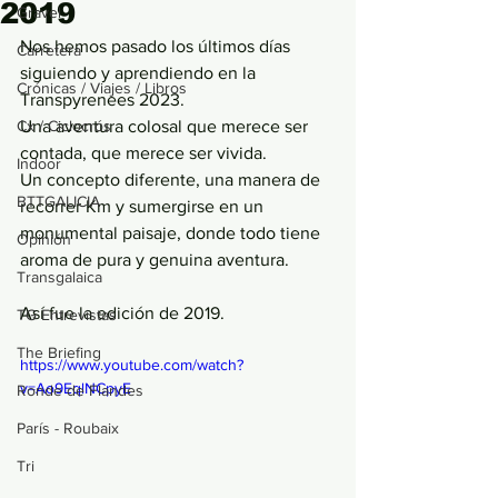
2019
Gravel
Nos hemos pasado los últimos días 
Carretera
siguiendo y aprendiendo en la 
Crónicas / Viajes / Libros
Transpyrenees 2023. 
Cx / Ciclocrós
Una aventura colosal que merece ser 
contada, que merece ser vivida.
Indoor
Un concepto diferente, una manera de 
BTTGALICIA
recorrer Km y sumergirse en un 
monumental paisaje, donde todo tiene 
Opinión
aroma de pura y genuina aventura. 
Transgalaica
Así fue la edición de 2019.
TG Entrevistas
The Briefing
https://www.youtube.com/watch?
v=Ao9EqlNCpyE
Ronde de Flandes
París - Roubaix
Tri