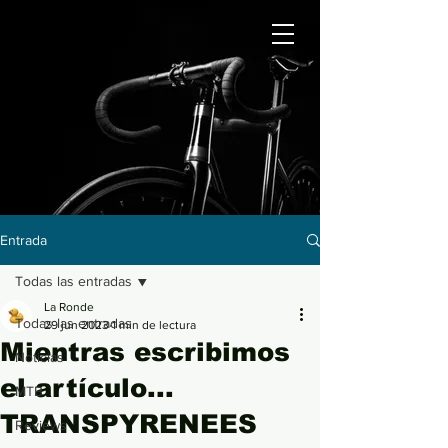
Entrada
Todas las entradas
La Ronde
Todas las entradas
29 jun 2023
1 min de lectura
Mientras escribimos
Noticias
el artículo...
MTB
TRANSPYRENEES
Reviews