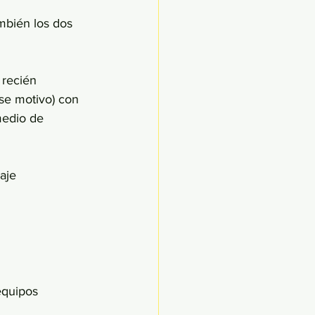
mbién los dos 
recién 
se motivo) con 
medio de 
aje 
equipos 