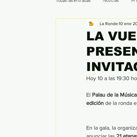
Todas las entradas
Noticias
M
La Ronde
10 ene 2
Cx / Ciclocrós
Indoor
B
LA VUE
PRESEN
Ronde de Flandes
París - Rou
INVITA
Hoy 10 a las 19:30 ho
El 
Palau de la Música
edición 
de la ronda e
En la gala, la organiz
anunciar las
 21 etapa