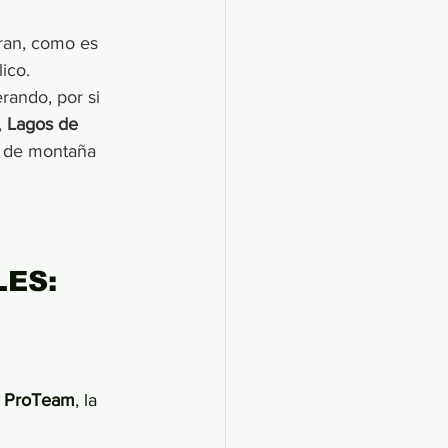
eran, como es 
ico. 
rando, por si 
,
 Lagos de 
e de montaña 
ES: 
 
ProTeam
, la 