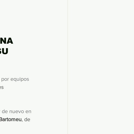
NA 
U 
j por equipos 
es 
r de nuevo en 
 Bartomeu
, de 