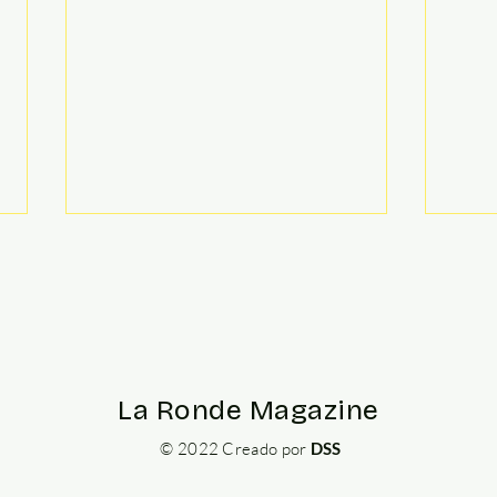
La Ronde Magazine
El Alpe d'Huez:
Dos
© 2022 Creado por
DSS
características, historia
mon
y curiosidades
y l