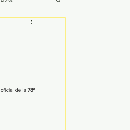
/ Libros
The Briefing
ías
ficial de la 
78ª 