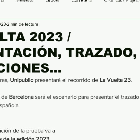
TB
Reviews
Gravel
Carretera
Crónicas / Viajes 
023
2 min de lectura
TTGALICIA
Opinión
Transgalaica
TG Entrevistas
LTA 2023 /
TACIÓN, TRAZADO,
baix
Tri
Duatlón
Cómic
Patologías
Infograf
CIONES...
ras, 
Unipublic 
presentará el recorrido de 
La Vuelta 23
. 
 
de 
Barcelona 
será el escenario para presentar el trazado o
spañola. 
ación de la prueba va a 
s de la edición 2023
, 