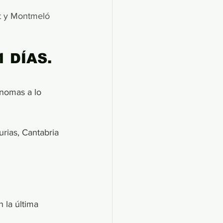
et y Montmeló 
 DÍAS.
nomas a lo 
rias, Cantabria 
 la última 