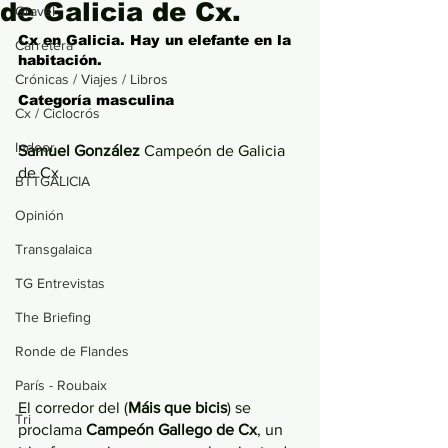
de Galicia de Cx.
Gravel
Cx en Galicia. Hay un elefante en la 
Carretera
habitación.
Crónicas / Viajes / Libros
Categoría masculina
Cx / Ciclocrós
Indoor
Samuel González
 Campeón de Galicia 
de Cx.
BTTGALICIA
Opinión
Transgalaica
TG Entrevistas
The Briefing
Ronde de Flandes
París - Roubaix
El corredor del (
Máis que bicis
) se 
Tri
proclama 
Campeón Gallego de Cx
, un 