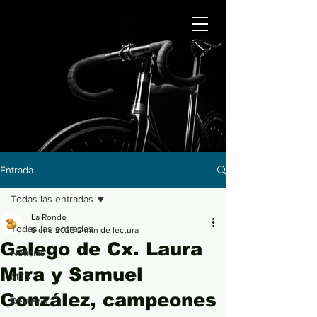
Entrada
Todas las entradas
La Ronde
Todas las entradas
9 ene 2023
2 min de lectura
Galego de Cx. Laura
Noticias
Mira y Samuel
MTB
González, campeones
Reviews