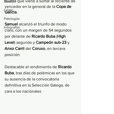
triunfo que viene a sumar al reciente de 
Duatlón
vencedor en la general de la 
Copa de 
Cómic
Galicia
.
Patologías
Samuel 
alcanzó el triunfo de modo 
Infografías
claro, con un margen de 54 segundos 
por delante de 
Ricardo Buba
 (
High 
Level
) segundo y 
Campeón sub-23
 y 
Anxo Carril
 del 
Coruxo
, en tercera 
posición. 
Destacable el rendimiento de 
Ricardo 
Buba
, tras días de polémicas en los que 
su ausencia de la convocatoria 
definitiva en la Selección Galega, de 
cara a los nacionales 