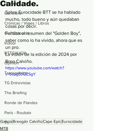
Calidade.
Gravel
Sobre Eurocidade BTT se ha hablado 
Carretera
mucho, todo bueno y aún quedaban 
Crónicas / Viajes / Libros
cosas por decir.
Cx / Ciclocrós
Faltaba el resumen del "Golden Boy", 
saber como lo ha vivido, ahora que es 
Indoor
un pro.
BTTGALICIA
La visión de la edición de 2024 por 
Breo Calviño.
Opinión
https://www.youtube.com/watch?
Transgalaica
v=bspg3JQZSgY
TG Entrevistas
The Briefing
Ronde de Flandes
París - Roubaix
Galicia
Breogán Calviño
Cape Epic
Eurocidade
Tri
MTB