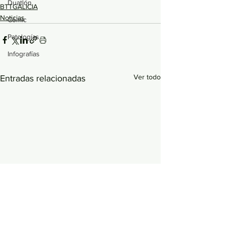
Duatlón
BTTGALICIA
Noticias
Cómic
Patologías
Infografías
Ver todo
Entradas relacionadas