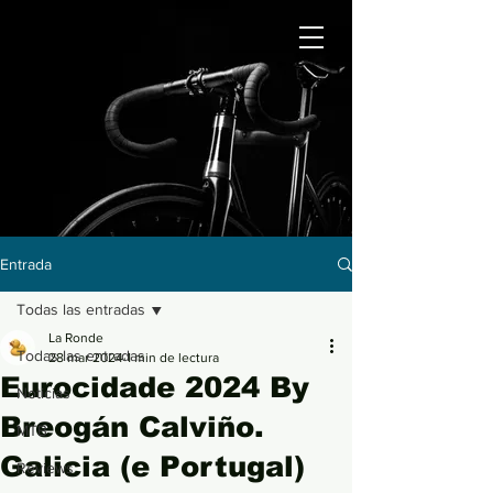
Entrada
Todas las entradas
La Ronde
Todas las entradas
28 mar 2024
1 min de lectura
Eurocidade 2024 By
Noticias
Breogán Calviño.
MTB
Galicia (e Portugal)
Reviews