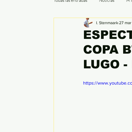
Todas las entradas
Noticias
M
I. Stenmaark
27 mar
Cx / Ciclocrós
Indoor
B
ESPECT
COPA B
Ronde de Flandes
París - Rou
LUGO - 
https://www.youtube.