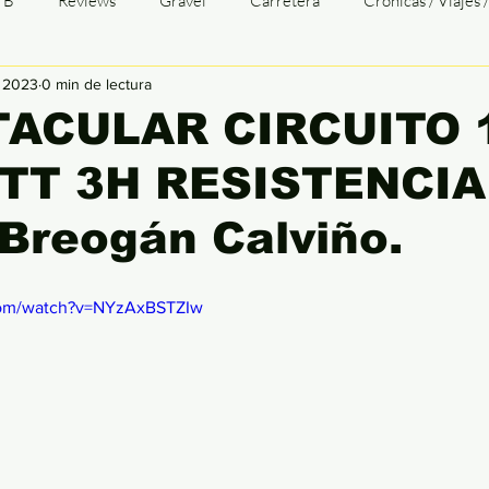
TB
Reviews
Gravel
Carretera
Crónicas / Viajes 
 2023
0 min de lectura
TTGALICIA
Opinión
Transgalaica
TG Entrevistas
ACULAR CIRCUITO 
TT 3H RESISTENCIA
baix
Tri
Duatlón
Cómic
Patologías
Infograf
Breogán Calviño.
com/watch?v=NYzAxBSTZIw