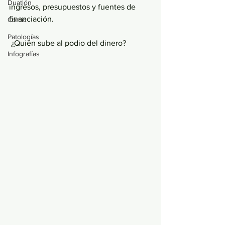
Duatlón
ingresos, presupuestos y fuentes de 
financiación. 
Cómic
Patologías
 ¿Quién sube al podio del dinero?
Infografías