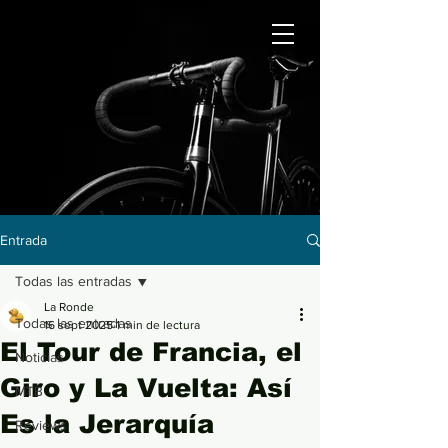
Entrada
Todas las entradas
La Ronde
Todas las entradas
16 sept 2025
1 min de lectura
El Tour de Francia, el
Noticias
Giro y La Vuelta: Así
MTB
Es la Jerarquía
Reviews