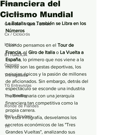
Financiera del
Gravel
Ciclismo Mundial
Carretera
La Batalla que También se Libra en los 
Crónicas / Viajes / Libros
Números
Cx / Ciclocrós
Indoor
Cuando pensamos en el 
Tour de 
Francia
, el 
Giro de Italia
 o
 La Vuelta a 
BTTGALICIA
España
, lo primero que nos viene a la 
Opinión
mente son las gestas deportivas, los 
paisajes épicos y la pasión de millones 
Transgalaica
de aficionados. Sin embargo, detrás del 
TG Entrevistas
espectáculo se esconde una industria 
The Briefing
multimillonaria con una jerarquía 
financiera tan competitiva como la 
Ronde de Flandes
propia carrera.
París - Roubaix
En esta infografía, desvelamos los 
secretos económicos de las "Tres 
Tri
Grandes Vueltas", analizando sus 