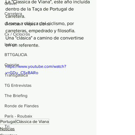
La "Classica de Viana", este año incluída 
Gravel
dentro de la Taça de Portugal de 
Carretera
carretera.
Aroma a clásica del ciclismo, por 
Crónicas / Viajes / Libros
carreteras, empedrado y filosofía. 
Cx / Ciclocrós
Una "clásica" a camino de convertirse 
Indoor
en un referente.
BTTGALICIA
Opinión
https://www.youtube.com/watch?
v=GDu_CSxBARo
Transgalaica
TG Entrevistas
The Briefing
Ronde de Flandes
París - Roubaix
Portugal
Clássica de Viana
Tri
Noticias