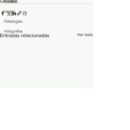
Carretera
Duatlón
Cómic
Patologías
Infografías
Ver todo
Entradas relacionadas