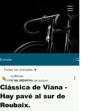
Entrada
Todas las entradas
La Ronde
Todas las entradas
17 abr 2024
1 min de lectura
Clássica de Viana -
Noticias
Hay pavé al sur de
MTB
Roubaix.
Reviews