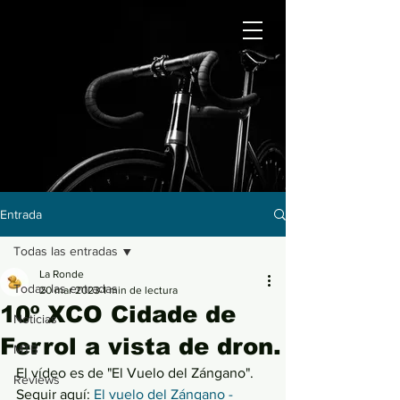
Entrada
Todas las entradas
La Ronde
Todas las entradas
20 mar 2023
1 min de lectura
10º XCO Cidade de
Noticias
Ferrol a vista de dron.
MTB
El vídeo es de "El Vuelo del Zángano". 
Reviews
Seguir aquí: 
El vuelo del Zángano - 