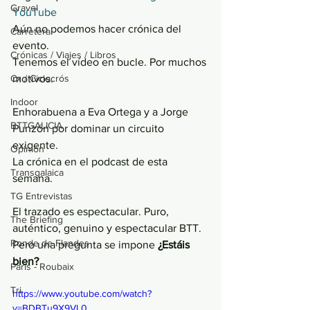
Gravel
YouTube
Aún no podemos hacer crónica del 
Carretera
evento.
Crónicas / Viajes / Libros
Tenemos el vídeo en bucle. Por muchos 
Cx / Ciclocrós
motivos. 
Indoor
Enhorabuena a Eva Ortega y a Jorge 
BTTGALICIA
Punzón por dominar un circuito 
exigente.
Opinión
La crónica en el podcast de esta 
Transgalaica
semana.
TG Entrevistas
El trazado es espectacular. Puro, 
The Briefing
auténtico, genuino y espectacular BTT.
Ronde de Flandes
Pero una pregunta se impone 
¿Estáis 
bien?
París - Roubaix
Tri
https://www.youtube.com/watch?
v=BDBTu9X9VL0